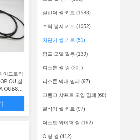
실린더 씰 키트
(1583)
수력 봉지 키트
(1052)
차단기 씰 키트
(51)
펌프 오일 밀봉
(139)
피스톤 씰 링
(301)
B8 하이드로릭
OP OU 실
피스톤 막대 밀폐
(97)
A OUB8A2
크랜크 샤프트 오일 밀폐
(68)
기
굴삭기 씰 키트
(97)
더스트 와이퍼 씰
(162)
O 링 씰
(412)