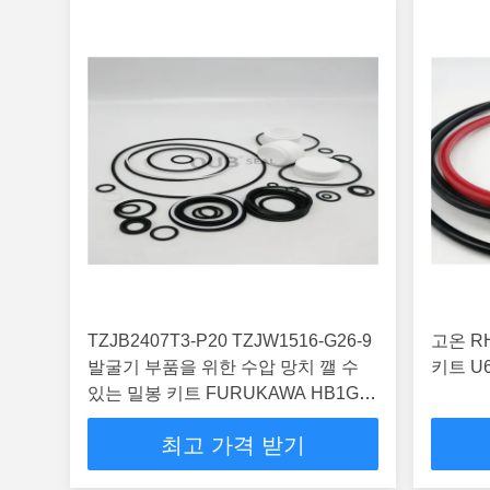
TZJB2407T3-P20 TZJW1516-G26-9
고온 R
발굴기 부품을 위한 수압 망치 깰 수
키트 U6
있는 밀봉 키트 FURUKAWA HB1G
HB2G HB3G
최고 가격 받기