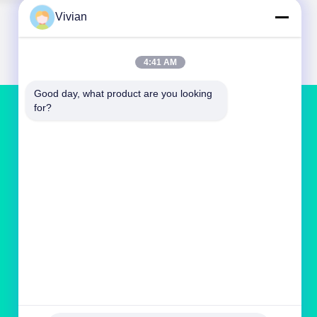
Vivian
4:41 AM
Good day, what product are you looking 
for?
저희와 연락
vivianwenwen8@gmail.com
86-135-33728134
NO.212, Zhu ji ride, tian he distric, 광저우, 중국