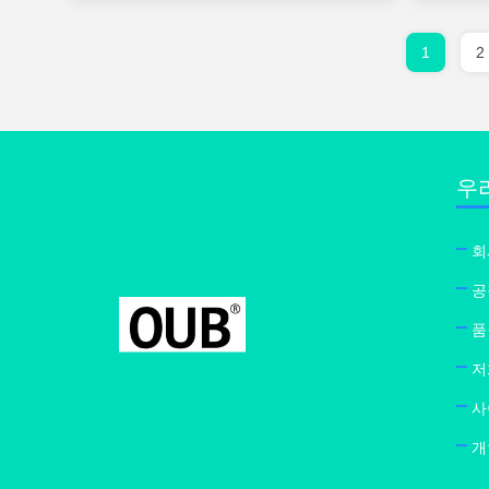
1
2
우
회
공
품
저
사
개