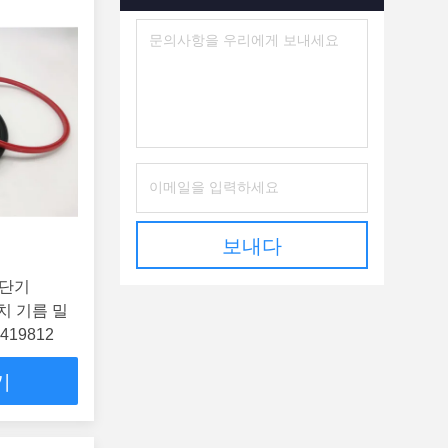
보내다
 차단기
치 기름 밀
419812
기