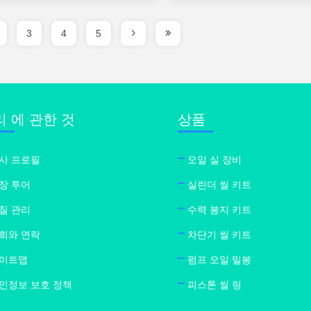
3
4
5
리 에 관한 것
상품
사 프로필
오일 실 장비
장 투어
실린더 씰 키트
질 관리
수력 봉지 키트
희와 연락
차단기 씰 키트
이트맵
펌프 오일 밀봉
인정보 보호 정책
피스톤 씰 링