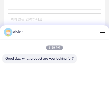
Vivian
보내다
6:59 PM
Good day, what product are you looking for?
GUANGZHOU OPAL MACHINERY PARTS
OPERATION DEPARTMENT
vivianwenwen8@gmail.com
86-135-33728134