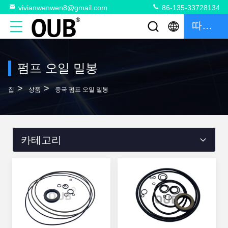
vivianwenwen8@gmail.com
86-135-33728134
따옴표
펌프 오일 밀봉
>
>
집
상품
중국 펌프 오일 밀봉
카테고리