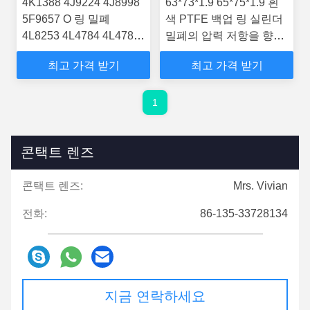
4K1388 4J9224 4J8998
63*73*1.9 65*75*1.9 흰
5F9657 O 링 밀폐
색 PTFE 백업 링 실린더
4L8253 4L4784 4L4782
밀폐의 압력 저항을 향상
4K2039
시키기 위해
최고 가격 받기
최고 가격 받기
1
콘택트 렌즈
콘택트 렌즈:
Mrs. Vivian
전화:
86-135-33728134
지금 연락하세요