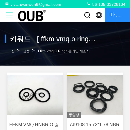
vivianwenwen8@gmail.com
86-135-33728134
따옴표
키워드 [ ffkm vmq o rings ] 일치 8 상품
>
>
집
상품
Ffkm Vmq O Rings 온라인 제조사
동영상
FFKM VMQ HNBR O 링
7J9108 15.72*1.78 NBR