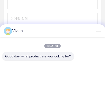
Vivian
보내
4:22 PM
Good day, what product are you looking for?
GUANGZHOU OPAL MACHINERY PARTS
OPERATION DEPARTMENT
vivianwenwen8@gmail.com
86-135-33728134