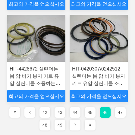
최고의 가격을 얻으십시오
최고의 가격을 얻으십시오
EX400-3C 굴삭기입니다
EX400-3C 굴삭기입니다
HIT-4428672 실린더는
HIT-0420307/0242512
붐 암 버커 봉지 키트 유
실린더는 붐 암 버커 봉지
압 실린더를 조종하는
키트 유압 실린더를 조종
4310242 기계 EX400-
하는 4310243 기계
최고의 가격을 얻으십시오
최고의 가격을 얻으십시오
3C 굴삭기입니다
EX400-3C 굴삭기입니다
42
43
44
45
46
47
48
49