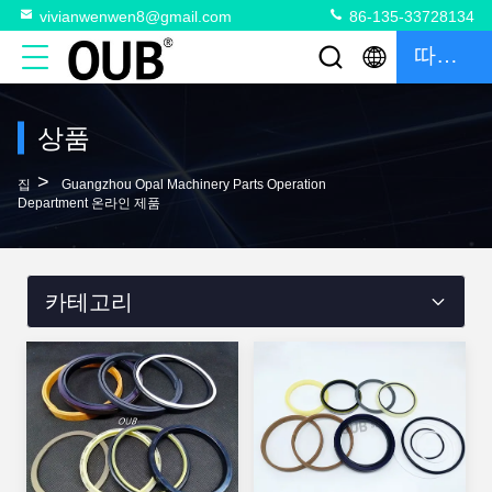
vivianwenwen8@gmail.com
86-135-33728134
따옴표
상품
>
집
Guangzhou Opal Machinery Parts Operation
Department 온라인 제품
카테고리