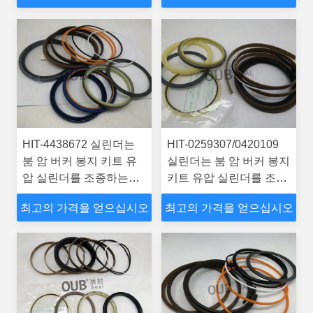
HIT-4438672 실린더는
HIT-0259307/0420109
붐 암 버커 봉지 키트 유
실린더는 붐 암 버커 봉지
압 실린더를 조종하는
키트 유압 실린더를 조종
4310244 기계 EX400-
하는 4310241 기계
최고의 가격을 얻으십시오
최고의 가격을 얻으십시오
3C 굴삭기입니다
EX400-3C 굴삭기입니다