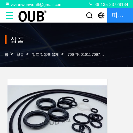
vivianwenwen8@gmail.com
86-135-33728134
따옴표
상품
>
>
>
집
상품
펌프 작동액 물개
706-7K-01011 7067K01050 스윙 모터 시일 키트 코마쓰 PC350-7 PC350-8 PC220 PC270 PC300HD