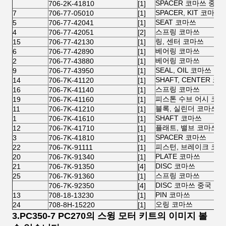
SPACER 코마쓰 중국
706-2K-41810
[1]
SPACER, KIT 코마쓰
7
706-77-05010
[1]
SEAT 코마쓰
5
706-77-42041
[1]
스프링 코마쓰
4
706-77-42051
[2]
링, 센터 코마쓰
15
706-77-42130
[1]
베어링 코마쓰
6
706-77-42890
[1]
베어링 코마쓰
2
706-77-43880
[1]
SEAL, OIL 코마쓰 중
9
706-77-43950
[1]
SHAFT, CENTER 코
14
706-7K-41120
[1]
스프링 코마쓰
16
706-7K-41140
[1]
피스톤 수브 어시 코
19
706-7K-41160
[1]
블록, 실린더 코마쓰
11
706-7K-41210
[1]
SHAFT 코마쓰
1
706-7K-41610
[1]
플래트, 밸브 코마쓰
12
706-7K-41710
[1]
SPACER 코마쓰
3
706-7K-41810
[1]
피스턴, 브레이크 코
22
706-7K-91111
[1]
PLATE 코마쓰
20
706-7K-91340
[1]
DISC 코마쓰
21
706-7K-91350
[4]
스프링 코마쓰
25
706-7K-91360
[1]
DISC 코마쓰 중국
706-7K-92350
[4]
PIN 코마쓰
13
708-18-13230
[1]
오링 코마쓰
24
708-8H-15220
[1]
3.
PC350-7 PC270의 스윙 모터 키트의 이미지 볼