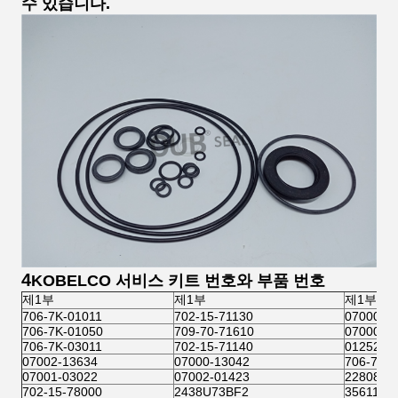
수 있습니다.
4
KOBELCO 서비스 키트 번호와 부품 번호
제1부
제1부
제1부
706-7K-01011
702-15-71130
07000-1
706-7K-01050
709-70-71610
07000-1
706-7K-03011
702-15-71140
01252-6
07002-13634
07000-13042
706-7G-
07001-03022
07002-01423
2280807
702-15-78000
2438U73BF2
3561178