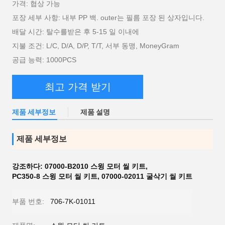
가격: 협상 가능
포장 세부 사항: 내부 PP 백. outer는 필름 포장 된 상자입니다.
배달 시간: 탈수를받은 후 5-15 일 이내에
지불 조건: L/C, D/A, D/P, T/T, 서부 동맹, MoneyGram
공급 능력: 1000PCS
최고 가격 받기
제품 세부정보
제품 설명
제품 세부정보
강조하다:
07000-B2010 스윙 모터 씰 키트
,
PC350-8 스윙 모터 씰 키트
,
07000-02011 굴삭기 씰 키트
부품 번호:
706-7K-01011