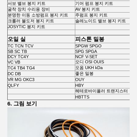
서보 밸브 봉지 키트
기어 펌프 봉지 키트
굴착 장치 수리용 장비
AV 봉지 키트
분명한 이동 소방펌프 봉지 키트
주펌프 봉지 키트
크롤러 불도저 봉지 키트
솔레노이드 밸브 봉지 키트
JOSYTIC 봉지 키트
오일 실
피스톤 밀봉
TC TCN TCV
SPGW SPGO
SB SC TB
SPG SPGA
DCY TC4Y
NCF V-SET
오디 OSI OUIS
VC VB
오옴 UKH kDa
TC4 TB4 TG4
좋은 밀봉
DC DB
VR MG OKC3
OUY
QLFY
HBY
헤테로바이폴러 트랜지스터
HBTTS
6. 그림 보기