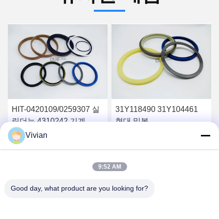
HIT-0420109/0259307 실
31Y118490 31Y104461
린더는 4310242 기계
현대 밀봉
ZX450 굴삭기 안내 붐 암
Vivian
버커 봉지 키트 유압 실린
최고 가격 받기
최고 가격 받기
더입니다
9:52 AM
Good day, what product are you looking for?