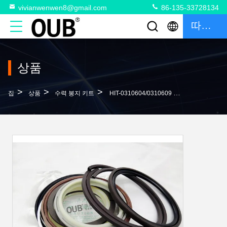
vivianwenwen8@gmail.com
86-135-33728134
따옴표
상품
>
>
>
집
상품
수력 봉지 키트
HIT-0310604/0310609 실린더는 4371061 기계 EX200-5 굴삭기 스티어링 붐 암 버커 봉지 키트 유압 실린더입니다