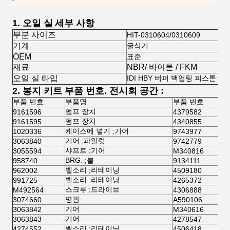
1.
오일 실
세부 사항
부분 사이즈
HIT-0310604/0310609
기계
굴삭기
OEM
표준
재료
NBR/ 바이톤 / FKM
오일 실 타입
IDI HBY 버퍼 백업링 피스톤 링
2. 봉지 키트 부품 번호. 전시회 공간 :
부품 번호
부품명
부품 번호
펌프 장치
9161596
4379582
펌프 장치
9161595
4340855
케이스에 넣기 ;기어
1020336
9743977
기어 ;파일럿
3063840
9742779
샤프트 ;기어
3055594
M340816
BRG. ;볼
958740
9134111
벨소리 ;리테이닝
962002
4509180
벨소리 ;리테이닝
991725
4265372
스크루 ;드라이브
M492564
4306888
명판
3074660
A590106
기어
3063842
M340616
기어
3063843
4278547
벨소리 ;리테이닝
4274552
4506418