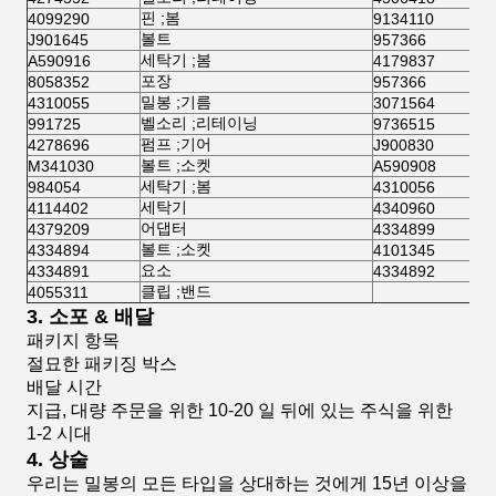
핀 ;봄
4099290
9134110
볼트
J901645
957366
세탁기 ;봄
A590916
4179837
포장
8058352
957366
밀봉 ;기름
4310055
3071564
벨소리 ;리테이닝
991725
9736515
펌프 ;기어
4278696
J900830
볼트 ;소켓
M341030
A590908
세탁기 ;봄
984054
4310056
세탁기
4114402
4340960
어댑터
4379209
4334899
볼트 ;소켓
4334894
4101345
요소
4334891
4334892
클립 ;밴드
4055311
3. 소포 & 배달
패키지 항목
절묘한 패키징 박스
배달 시간
지급, 대량 주문을 위한 10-20 일 뒤에 있는 주식을 위한
1-2 시대
4. 상술
우리는 밀봉의 모든 타입을 상대하는 것에게 15년 이상을