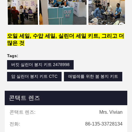
오일 세일, 수압 세일, 실린더 세일 키트, 그리고 더
많은 것
Tags:
버킷 실린더 봉지 키트 2478998
암 실린더 봉지 키트 CTC
애벌레를 위한 붐 봉지 키트
콘택트 렌즈
콘택트 렌즈:
Mrs. Vivian
전화:
86-135-33728134