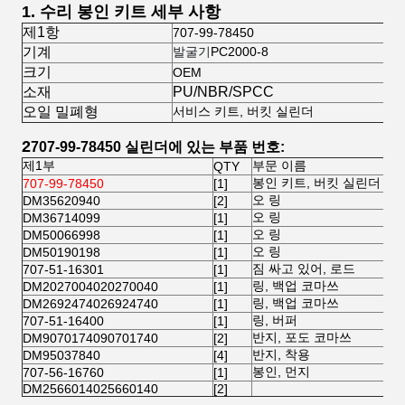
1.
수리 봉인 키트 세부 사항
제1항
707-99-78450
기계
발굴기
PC2000-8
크기
OEM
소재
PU/NBR/SPCC
오일 밀폐형
서비스 키트, 버킷 실린더
2
707-99-78450
실린더에 있는 부품 번호:
제1부
부문 이름
QTY
봉인 키트, 버킷 실린더
707-99-78450
[1]
오 링
DM35620940
[2]
오 링
DM36714099
[1]
오 링
DM50066998
[1]
오 링
DM50190198
[1]
짐 싸고 있어, 로드
707-51-16301
[1]
링, 백업 코마쓰
DM2027004020270040
[1]
링, 백업 코마쓰
DM2692474026924740
[1]
링, 버퍼
707-51-16400
[1]
반지, 포도 코마쓰
DM9070174090701740
[2]
반지, 착용
DM95037840
[4]
봉인, 먼지
707-56-16760
[1]
DM2566014025660140
[2]