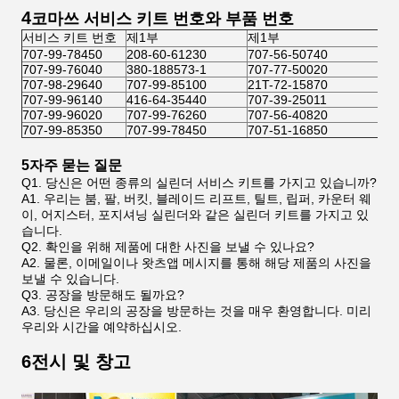
4
코마쓰 서비스 키트 번호와 부품 번호
서비스 키트 번호
제1부
제1부
707-99-78450
208-60-61230
707-56-50740
707-99-76040
380-188573-1
707-77-50020
707-98-29640
707-99-85100
21T-72-15870
707-99-96140
416-64-35440
707-39-25011
707-99-96020
707-99-76260
707-56-40820
707-99-85350
707-99-78450
707-51-16850
5자주 묻는 질문
Q1. 당신은 어떤 종류의 실린더 서비스 키트를 가지고 있습니까?
A1. 우리는 붐, 팔, 버킷, 블레이드 리프트, 틸트, 립퍼, 카운터 웨
이, 어지스터, 포지셔닝 실린더와 같은 실린더 키트를 가지고 있
습니다.
Q2. 확인을 위해 제품에 대한 사진을 보낼 수 있나요?
A2. 물론, 이메일이나 왓츠앱 메시지를 통해 해당 제품의 사진을
보낼 수 있습니다.
Q3. 공장을 방문해도 될까요?
A3. 당신은 우리의 공장을 방문하는 것을 매우 환영합니다. 미리
우리와 시간을 예약하십시오.
6전시 및 창고