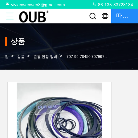
vivianwenwen8@gmail.com
86-135-33728134
따옴표
상품
>
>
>
집
상품
원통 인장 장비
707-99-78450 7079978450 PC2000-8 서비스 키트 팔 실린더 밀폐 키트