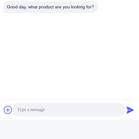
Good day, what product are you looking for?
우리의 제품
유사한 제품
7X-2729 7X2729 도매 가
56B-16-11190
격 수압 실린더 봉인 키트
56B1611190 공급 고품질
826B
부품 유압 오일 필터
HM400-2 HM350-2
최고 가격 받기
최고 가격 받기