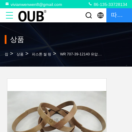
vivianwenwen8@gmail.com
86-135-33728134
따옴표
상품
>
>
>
집
상품
피스톤 씰 링
WR 707-39-12140 유압펌프 피스톤 로드 밀봉 웨어 링 707-39-10550 서포트 링