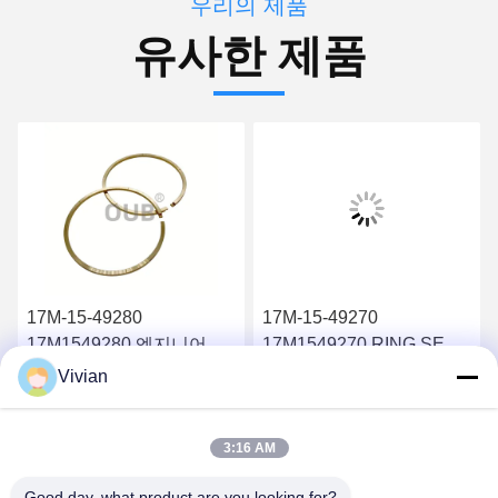
우리의 제품
유사한 제품
17M-15-49280
17M-15-49270
17M1549280 엔지니어링
17M1549270 RING SEAL
기계 부품 D155A-6
엔지니어링 기계 부품
Vivian
D275A-5R
D155A-5 D275A-5R
최고 가격 받기
최고 가격 받기
3:16 AM
Good day, what product are you looking for?