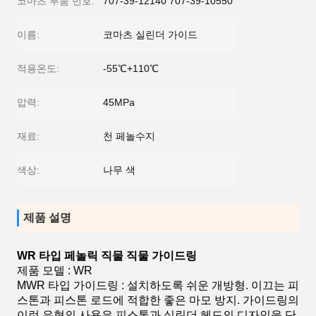
코마츠 부품 번호:
707-39-12140 707-39-10550
이름:
코마츠 실린더 가이드
적용온도:
-55℃+110℃
압력:
45MPa
재료:
천 페놀수지
색상:
나무 색
제품 설명
WR 타입 페놀릭 직물 직물 가이드링
제품 모델 : WR
MWR 타입 가이드링 : 설치하도록 쉬운 개방형. 이끄는 피
스톤과 피스톤 로드에 적합한 좋은 마모 방지. 가이드링의
이런 유형의 사용은 피스톤과 실린더 헤드의 디자인을 단