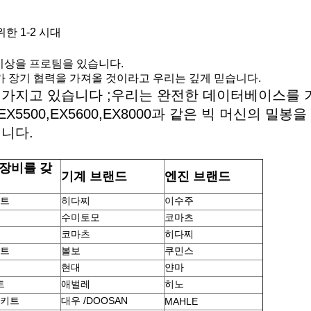
위한 1-2 시대
이상을 프로팀을 있습니다.
가 장기 협력을 가져올 것이라고 우리는 깊게 믿습니다.
을 가지고 있습니다 ;우리는 완전한 데이터베이스를 
EX5500,EX5600,EX8000과 같은 빅 머신의 밀봉을
집니다.
장비를 갖
기계 브랜드
엔진 브랜드
키트
히다찌
이수주
수미토모
코마츠
코마츠
히다찌
키트
볼보
쿠민스
현대
얀마
트
애벌레
히노
 키트
대우 /DOOSAN
MAHLE