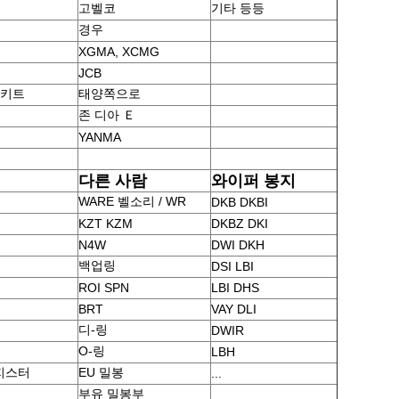
고벨코
기타 등등
경우
XGMA, XCMG
JCB
 키트
태양쪽으로
존 디아 Ｅ
YANMA
다른 사람
와이퍼 봉지
WARE 벨소리 / WR
DKB DKBI
KZT KZM
DKBZ DKI
N4W
DWI DKH
백업링
DSI LBI
ROI SPN
LBI DHS
BRT
VAY DLI
디-링
DWIR
O-링
LBH
지스터
EU 밀봉
...
부유 밀봉부