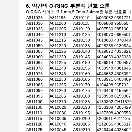
6. 약간의 O-RING 부분적 번호 쇼룸
O-RING 사이즈 :3.1 mm,5.7mm,8.4mm은 부품 번호를 
A811025
A811195
A810110
4003062 0391721
A811030
A811200
A810115
4006808 955655
A811035
A811205
A810120
4007530 985100
A811040
A811210
A810125
4018070 0669501
A811045
A811215
A810130
4018880 4070049
A811050
A811220
A810135
4028265 0130524
A811055
A811225
A810140
4029572 4035821
A811060
A811230
A810145
4034659 4035038
A811065
A811235
A810150
4036814 4200487
A811070
A811240
A810155
4039948 4081845
A811075
A811245
A810160
4045632 4505092
A811080
A811250
A810165
4058971 0408409
A811085
A811255
A810170
4104498 965702
A811090
A811260
A810175
4123448 4153562
A811095
A811265
A810180
4138938 0159307
A811100
A811270
A810185
4150302 CH11570
A811105
A810025
A810190
4153108 4206429
A811110
A810030
A810195
4187308 4009553
A811115
A810035
A810200
4203611 A811125
A811120
A810040
A810205
4212036 4366517
A811125
A810045
A810210
4226444 4038402