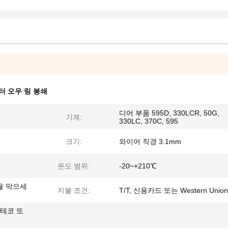
터 오우 링 봉쇄
디어 부품 595D, 330LCR, 50G,
기계:
330LC, 370C, 595
크기:
와이어 직경 3.1mm
온도 범위:
-20~+210℃
을 막으세
지불 조건:
T/T, 신용카드 또는 Western Union
르테코 또