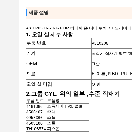
제품 설명
A810205 O-RING FOR 히다찌 존 디아 두께 3.1 
1.
오일 실
세부 사항
부품 번호.
A810205
기계
굴삭기 적재기 백호 히
OEM
표준
재료
바이톤, NBR, PU,
오일 실 타입
O-링
2.그룹 CYL. 위의 일부 ;수준 적재기
부품 번호.
부품명
흐름제어 Hyd. 밸브
4481386
주택
4506407
스풀
0957366
스풀
4509180
피스톤
TH103574