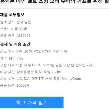
봉쇄는 메인 밸브 스윙 모터 수력의 펌프를 위해 
제품 세부정보
원래 장소: 중국 일본
브랜드 이름: OUB
모델 번호: A810205
결제 및 배송 조건
최소 주문 수량: 10 개 PCS/평가판 주문 수락
가격: 협상 가능
포장 세부 사항: 내부 PP 백. outer는 필름 포장 된 상자입니다.
배달 시간: 탈수를받은 후 5-15 일 이내에
지불 조건: L/C, D/A, D/P, T/T, 서부 동맹, MoneyGram
공급 능력: 10000개
최고 가격 받기