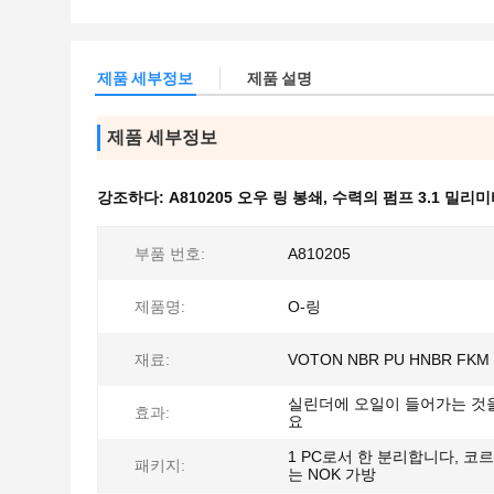
제품 세부정보
제품 설명
제품 세부정보
강조하다:
A810205 오우 링 봉쇄
,
수력의 펌프 3.1 밀리미
부품 번호:
A810205
제품명:
O-링
재료:
VOTON NBR PU HNBR FKM
실린더에 오일이 들어가는 것
효과:
요
1 PC로서 한 분리합니다, 코
패키지:
는 NOK 가방