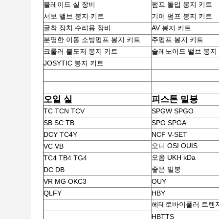
블레이드 실 장비
펌프 돌입 봉지 키트
서보 밸브 봉지 키트
기어 펌프 봉지 키트
굴착 장치 수리용 장비
AV 봉지 키트
분명한 이동 소방펌프 봉지 키트
주펌프 봉지 키트
크롤러 불도저 봉지 키트
솔레노이드 밸브 봉지
JOSYTIC 봉지 키트
오일 실
피스톤 밀봉
TC TCN TCV
SPGW SPGO
SB SC TB
SPG SPGA
DCY TC4Y
NCF V-SET
오디 OSI OUIS
VC VB
오옴 UKH kDa
TC4 TB4 TG4
좋은 밀봉
DC DB
VR MG OKC3
OUY
QLFY
HBY
헤테로바이폴러 트랜
HBTTS