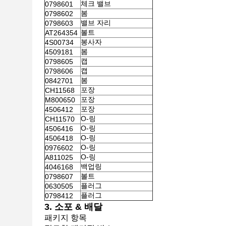
체크 밸브
0798601
봄
0798602
밸브 자리
0798603
볼트
AT264354
봉사자
4S00734
봄
4509181
캡
0798605
캡
0798606
봄
0842701
포장
CH11568
포장
M800650
포장
4506412
O-링
CH11570
O-링
4506416
O-링
4506418
O-링
0976602
O-링
A811025
백업링
4046168
볼트
0798607
플러그
0630505
플러그
0798412
3. 소포 & 배달
패키지 항목